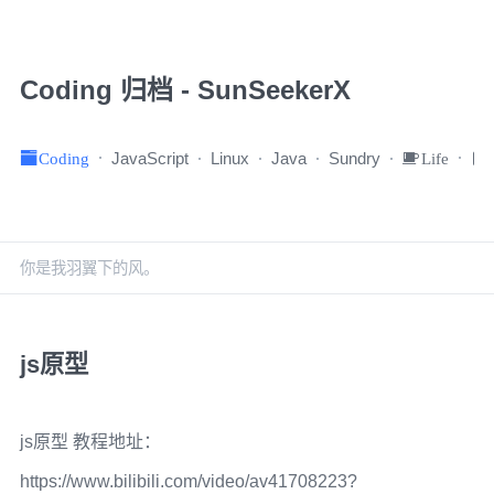
Coding 归档 - SunSeekerX
Coding
JavaScript
Linux
Java
Sundry
Life
你是我羽翼下的风。
js原型
js原型 教程地址：
https://www.bilibili.com/video/av41708223?